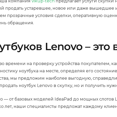
наша компания
vikup-tech
предлагает услуги скупки 
й продать устаревшее, новое или даже вышедшее и
аем прозрачные условия сделки, оперативную оцен
ень обращения.
утбуков Lenovo – это
во времени на проверку устройства покупателем, к
остику ноутбука на месте, определяя его состояние
йства, мы предложим наиболее выгодную, справед
продать ноутбук Lenovo в скупку, но и получить нуж
— от базовых моделей IdeaPad до мощных слотов Legi
ко лет, наши специалисты предложат каждому клие