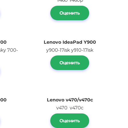
5
Y460 Y460p
Оценить
700
Lenovo IdeaPad Y900
sky 700-
y900-17isk y910-17isk
Оценить
900
Lenovo
v470/v470c
v470 v470c
Оценить