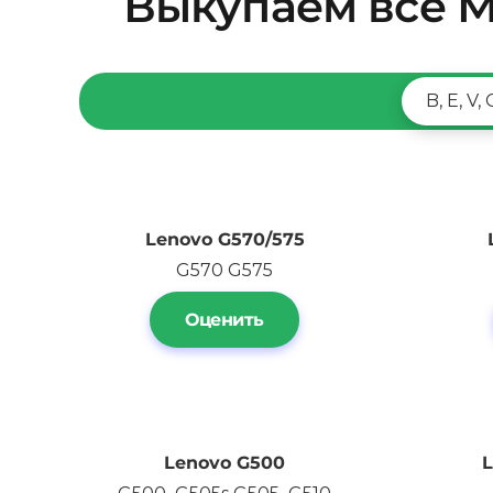
Выкупаем все Мо
B, E, V, 
Lenovo G570/575
G570 G575
Оценить
Lenovo
G500
L