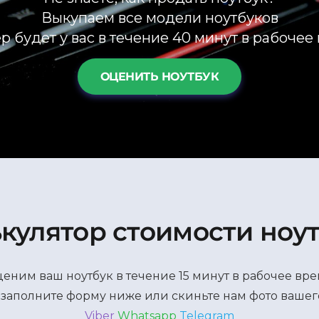
Выкупаем все модели ноутбуков
р будет у вас в течение 40 минут в рабочее
ОЦЕНИТЬ НОУТБУК
кулятор стоимости ноу
еним ваш ноутбук в течение 15 минут в рабочее вр
заполните форму ниже или скиньте нам фото вашег
Viber
Whatsapp
Telegram