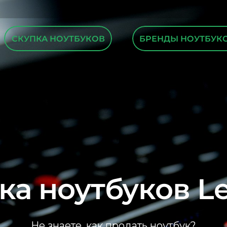
СКУПКА НОУТБУКОВ
БРЕНДЫ НОУТБУК
ка ноутбуков L
Не знаете, как продать ноутбук?