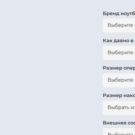
Бренд ноут
Как давно в
Размер опе
Размер нак
Внешнее со