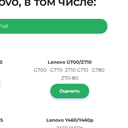
vo, в том числе:
Pad
0
Lenovo G700/Z710
G700 G770 Z710 G710 G780
Z70-80
Оценить
75
Lenovo
Y460/Y460p