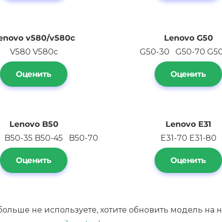
enovo
v580/v580c
Lenovo
G50
V580 V580c
G50-30 G50-70 G5
Оценить
Оценить
Lenovo B50
Lenovo E31
 B50-35 B50-45 B50-70
E31-70 E31-80
Оценить
Оценить
ы больше не используете, хотите обновить модель н