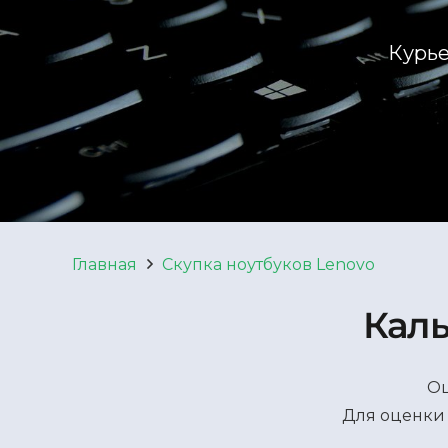
Курье
Главная
Скупка ноутбуков Lenovo
Каль
Оц
Для оценки 