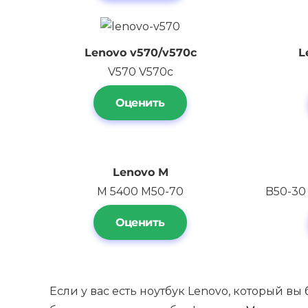
Lenovo
v570/v570c
L
V570 V570c
Оценить
Lenovo
M
M 5400 M50-70
B50-30
Оценить
Если у вас есть ноутбук Lenovo, который в