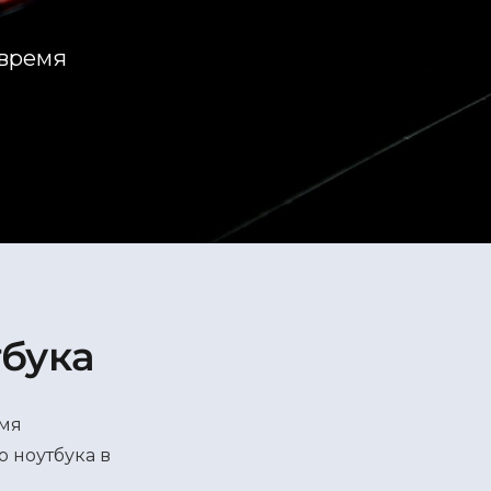
 время
тбука
емя
о ноутбука в