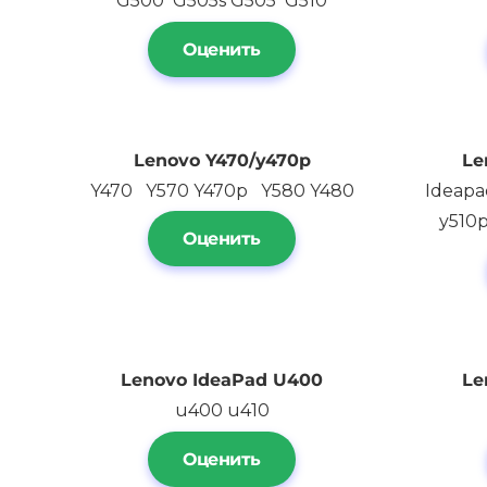
G500 G505s G505 G510
Оценить
Lenovo
Y470/y470p
Le
Y470 Y570 Y470p Y580 Y480
Ideapa
y510
Оценить
Lenovo IdeaPad
U400
Le
u400 u410
Оценить