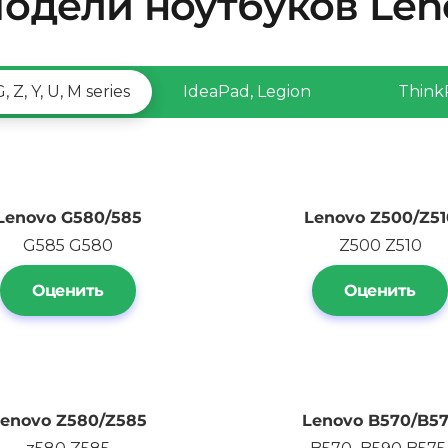
дели ноутбуков Leno
G, Z, Y, U, M series
IdeaPad, Legion
Think
Lenovo G580/585
Lenovo Z500/Z51
G585 G580
Z500 Z510
Оценить
Оценить
enovo Z580/Z585
Lenovo
B570/B5