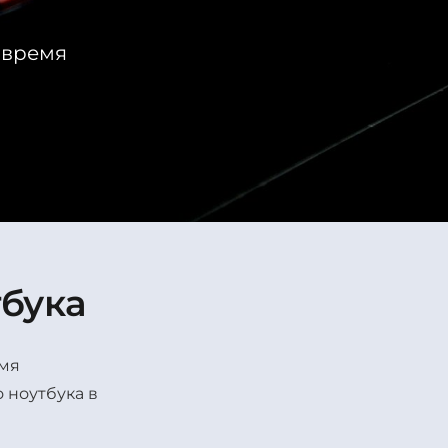
е время
тбука
емя
 ноутбука в