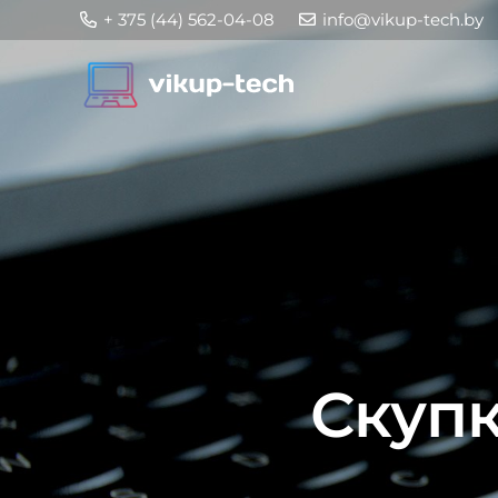
+ 375 (44) 562-04-08
info@vikup-tech.by
Скупк