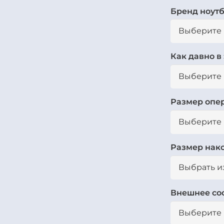
Бренд ноут
Как давно в
Размер опе
Размер нак
Внешнее со