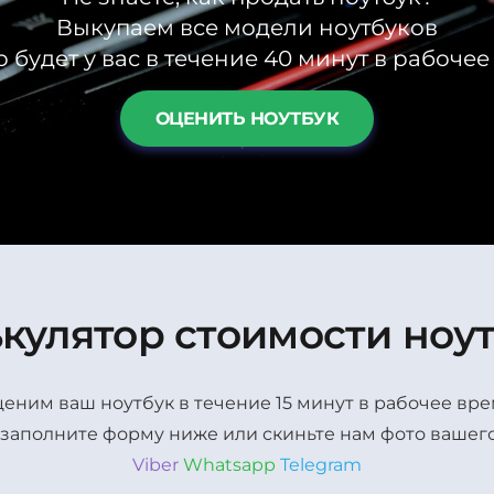
Выкупаем все модели ноутбуков
 будет у вас в течение 40 минут в рабоче
ОЦЕНИТЬ НОУТБУК
кулятор стоимости ноу
еним ваш ноутбук в течение 15 минут в рабочее вр
 заполните форму ниже или скиньте нам фото вашего
Viber
Whatsapp
Telegram