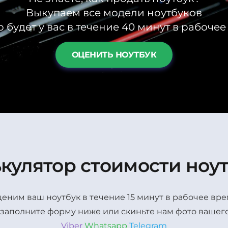
Выкупаем все модели ноутбуков
 будет у вас в течение 40 минут в рабоче
ОЦЕНИТЬ НОУТБУК
кулятор стоимости ноу
еним ваш ноутбук в течение 15 минут в рабочее вр
 заполните форму ниже или скиньте нам фото вашего
Viber
Whatsapp
Telegram