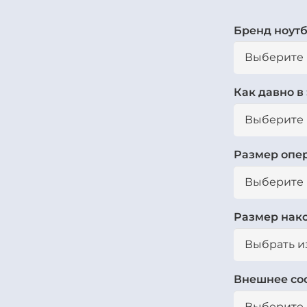
Бренд ноут
Как давно в
Размер опе
Размер нак
Внешнее со