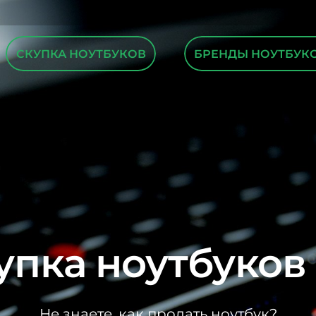
СКУПКА НОУТБУКОВ
БРЕНДЫ НОУТБУК
упка ноутбуков
Не знаете, как продать ноутбук?