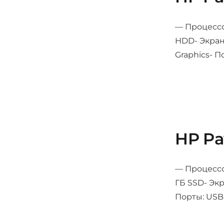
— Процессор
HDD- Экран:
Graphics- П
HP Pa
— Процессор
ГБ SSD- Экр
Порты: USB 