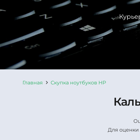
Курьер
Главная
Скупка ноутбуков HP
Каль
Оц
Для оценки