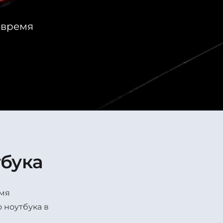
е время
тбука
емя
 ноутбука в